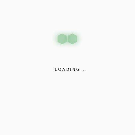
LOADING...
BİZE ULAŞIN
HİZMET KANALLARIMIZ
a Mahallesi, ulaş Sokak, No: 1
Mağaza
/ İstanbul / TÜRKİYE 34440
www.dabsissecurity.com
2015 - 2021 / Güvenlik Sistemler
absisguvenlik.com
Mağaza
t@dabsisguvenlik.com
www.dabsisguvenlik.com
2) 254 80 04