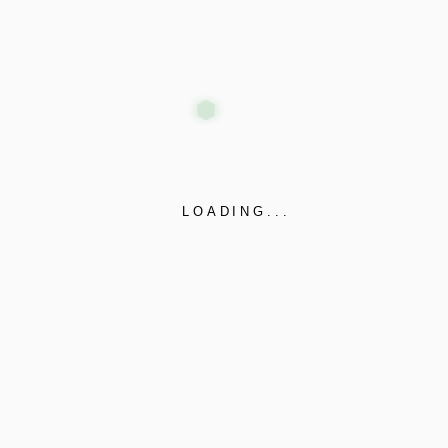
BİZE ULAŞIN
Piyalepaşa Mahallesi, ulaş Sokak, No: 1 Beyoğlu / İstanbul /
TÜRKİYE 34440
info@dabsisguvenlik.com
LOADING...
support@dabsisguvenlik.com
+90(212) 254 80 04
+90 (537) 249 53 11
+90 (530) 207 93 58
HİZMET KANALLARIMIZ
Mağaza
www.dabsissecurity.com