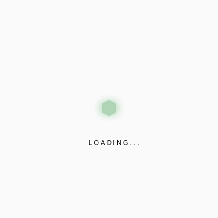
tor quis dui
LOADING...
BİZE ULAŞIN
HİZMET KANALLARIMIZ
a Mahallesi, ulaş Sokak, No: 1
Mağaza