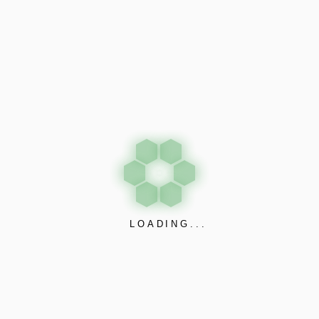
5 Dakika kurulum, Klozetlerinizde her hangi bir
delme işlemi gerektirmeden de kullanabilirsiniz
ve Hijyenik bir yapısı vardır. Elle dokunmadan da
Taharet ihtiyacınızı giderebilirsiniz.
Ürün Montajı
DS-103 Taharet Musluğun arkasındaki yapışkan
bandı açarak, klozet de kullanmak istediğiniz Sağ
– Sol duvara yapıştırmanız yeterli olacaktır. DS-
103 kutusundaki ” Su Giriş ” ve ” Su Çıkış ”
LOADING...
nipellerine, spiral hortumlarını bağladıktan sonra
kullanabilirsiniz.