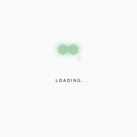
iquet in, dignissim iaculis id eget nullam. Nunc aliquam, porta nib
m sapien nec neque.
LOADING...
BİZE ULAŞIN
HİZMET KANALLARIMIZ
a Mahallesi, ulaş Sokak, No: 1
Mağaza
/ İstanbul / TÜRKİYE 34440
www.dabsissecurity.com
2015 - 2021 / Güvenlik Sistemler