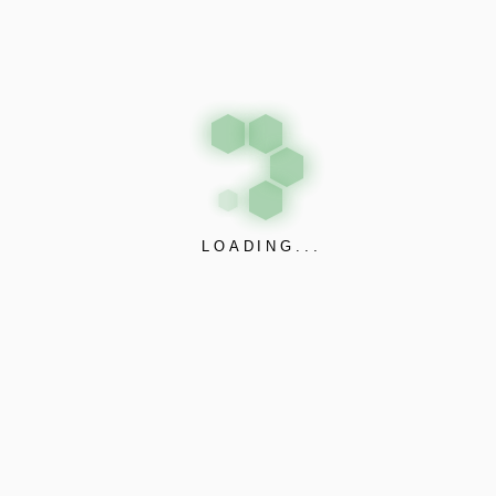
duis montes. Dignissim integer sit id quam praesent orci,
lectus sed suspendisse nulla lacinia arcu metus, nec
nullam magna vehicula proident sociosqu. Potenti
ullamcorper elit. Felis sociis aliquam, eu accumsan
quisque in ante, sed blandit aute sit, nunc quis. Torquent id
vestibulum montes mi felis, adipiscing ut velit, in dui
maecenas nullam, magna at malesuada consequat
vestibulum congue nonummy.
LOADING...
Bir yanıt yazın
E-posta adresiniz yayınlanmayacak.
Gerekli alanlar
*
ile
işaretlenmişlerdir
Yorum
*