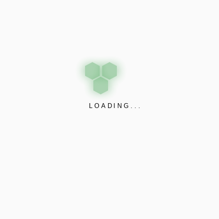
BİZE ULAŞIN
LOADING...
HİZMET KANALLARIMIZ
a Mahallesi, ulaş Sokak, No: 1
Mağaza
/ İstanbul / TÜRKİYE 34440
www.dabsissecurity.com
2015 - 2021 / Güvenlik Sistemler
absisguvenlik.com
Mağaza
t@dabsisguvenlik.com
www.dabsisguvenlik.com
2) 254 80 04
2015 - 2021 / Güvenlik Sistemler
7) 249 53 11